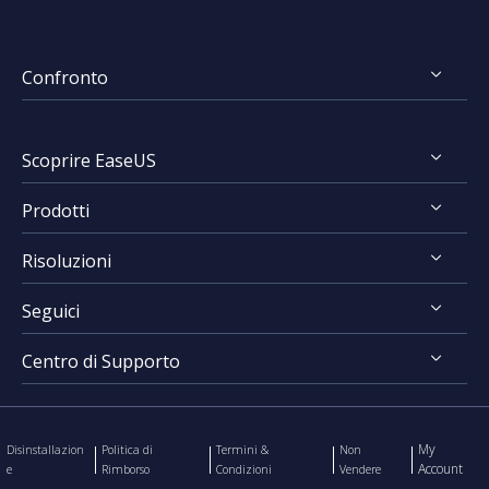
Confronto
FocalFlow vs Loom
Scoprire EaseUS
FocalFlow vs Screen Studio
Prodotti
Chi Siamo
Risoluzioni
Recensioni & Premi
RecExperts for Windows
Contratto di Licenza
Seguici
RecExperts for Mac
Registrare Schermo
Politica sulla Riservatezza
Online Screen Recorder
Centro di Supporto
Mac App Store




EaseUS ScreenShot
Contatta Team Supporto
My
Disinstallazion
Politica di
Termini &
Non
Account
e
Rimborso
Condizioni
Vendere